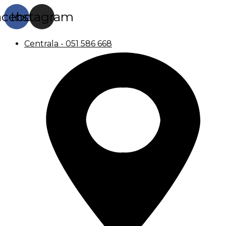
acebook
Instagram
Centrala - 051 586 668