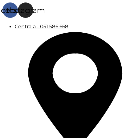
acebook
Instagram
Centrala - 051 586 668