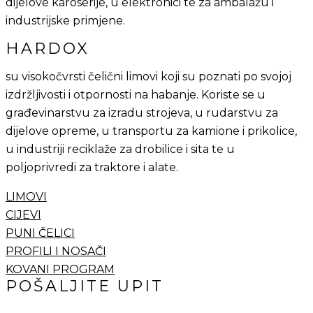
dijelove karoserije, u elektronici te za ambalažu i
industrijske primjene.
HARDOX
su visokočvrsti čelični limovi koji su poznati po svojoj
izdržljivosti i otpornosti na habanje. Koriste se u
građevinarstvu za izradu strojeva, u rudarstvu za
dijelove opreme, u transportu za kamione i prikolice,
u industriji reciklaže za drobilice i sita te u
poljoprivredi za traktore i alate.
LIMOVI
CIJEVI
PUNI ČELICI
PROFILI I NOSAČI
KOVANI PROGRAM
POŠALJITE UPIT