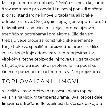
Milco je renomirani dobavljač čeličnih limova koji nudi
širok asortiman proizvoda. U njihovoj ponudi možete
pronaći standardne limove u tablama, ali i trake
odnosno slitove.
Ovo je sjajna opcija jer kupcima pruža
fleksibilnost u odabiru materijala prema njihovim
specifičnim potrebama i projektima. Bilo da vam
trebaju veće ploče za konstrukcijske elemente ili
tanje trake za specifične proizvodne procese, Milco
ima rješenje koje odgovara vašim zahtjevima. Uz
visokokvalitetne proizvode, njihova usluga također
uključuje brzu isporuku i profesionalnu podršku,
čineći ih pouzdanim partnerom u vašim projektima.
TOPLOVALJANI LIMOVI
su čelični limovi proizvedeni postupkom toplog
valjanja na visokim temperaturama. Ovaj proces daje
limovima određenu fleksibilnost i lakše se oblikuju u