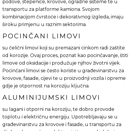
podove, stepenice, krovove, ogradne sisteme te u
transportu za platforme kamiona. Svojom
kombinacijom čvrstoće i dekorativnog izgleda, imaju
široku primjenu u raznim sektorima.
POCINČANI LIMOVI
su čelični limovi koji su premazani cinkom radi zaštite
od korozije. Ovaj proces, poznat kao pocinčavanje, štiti
limove od oksidacije i produžuje njihov životni vijek.
Pocinčani limovi se često koriste u građevinarstvu za
krovove, fasade, cijevi te u proizvodnji vozila i opreme
gdje je otpornost na koroziju ključna.
ALUMINIJUMSKI LIMOVI
su lagani i otporni na koroziju, te dobro provode
toplotu i električnu energiju. Upotrebljavaju se u
građevinarstvu za krovove i fasade, u transportu za