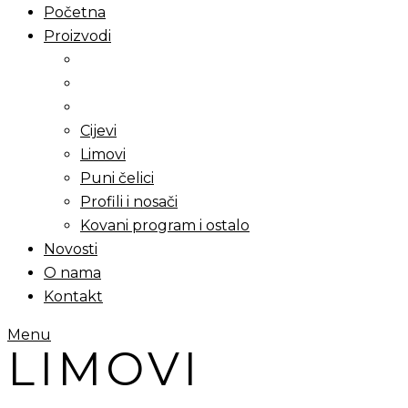
Početna
Proizvodi
Cijevi
Limovi
Puni čelici
Profili i nosači
Kovani program i ostalo
Novosti
O nama
Kontakt
Menu
LIMOVI