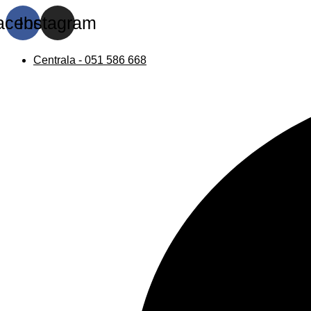
acebook
Instagram
Centrala - 051 586 668