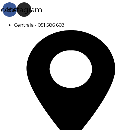
acebook
Instagram
Centrala - 051 586 668