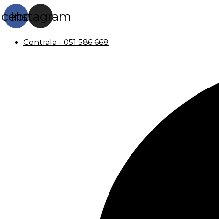
acebook
Instagram
Centrala - 051 586 668