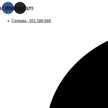
acebook
Instagram
Centrala - 051 586 668