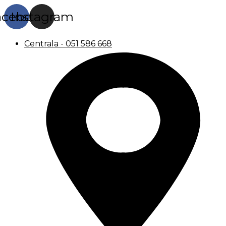
acebook
Instagram
Centrala - 051 586 668