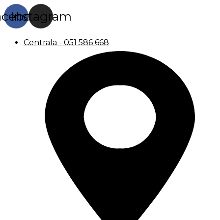
acebook
Instagram
Centrala - 051 586 668