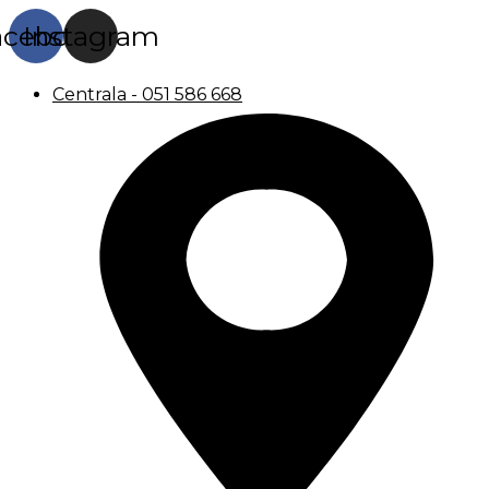
acebook
Instagram
Centrala - 051 586 668