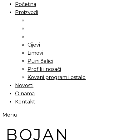
Početna
Proizvodi
Cijevi
Limovi
Puni čelici
Profili i nosači
Kovani program i ostalo
Novosti
O nama
Kontakt
Menu
BOJAN