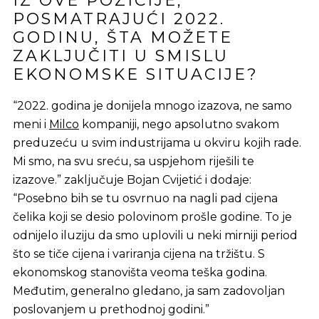
IZ OVE POZICIJE,
POSMATRAJUĆI 2022.
GODINU, ŠTA MOŽETE
ZAKLJUČITI U SMISLU
EKONOMSKE SITUACIJE?
“2022. godina je donijela mnogo izazova, ne samo
meni i
Milco
kompaniji, nego apsolutno svakom
preduzeću u svim industrijama u okviru kojih rade.
Mi smo, na svu sreću, sa uspjehom riješili te
izazove.” zaključuje Bojan Cvijetić i dodaje:
“Posebno bih se tu osvrnuo na nagli pad cijena
čelika koji se desio polovinom prošle godine. To je
odnijelo iluziju da smo uplovili u neki mirniji period
što se tiče cijena i variranja cijena na tržištu. S
ekonomskog stanovišta veoma teška godina.
Međutim, generalno gledano, ja sam zadovoljan
poslovanjem u prethodnoj godini.”