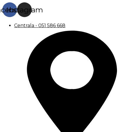
acebook
Instagram
Centrala - 051 586 668